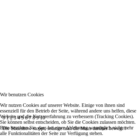
Wir benutzen Cookies
Wir nutzen Cookies auf unserer Website. Einige von ihnen sind
essenziell für den Betrieb der Seite, während andere uns helfen, diese
Website und die Nutzererfahrung zu verbessern (Tracking Cookies).
0
1
2
3
4
5
6
7
8
9
10
Sie können selbst entscheiden, ob Sie die Cookies zulassen möchten.
Bitte beachten Sie, dass bei einer Ablehnung womöglich nicht mehr
Die Slideshow stoppt, solange man die Maus darüber bewegt !
alle Funktionalitäten der Seite zur Verfügung stehen.