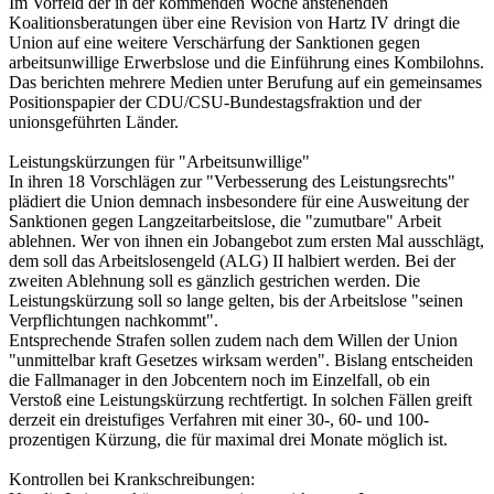
Im Vorfeld der in der kommenden Woche anstehenden
Koalitionsberatungen über eine Revision von Hartz IV dringt die
Union auf eine weitere Verschärfung der Sanktionen gegen
arbeitsunwillige Erwerbslose und die Einführung eines Kombilohns.
Das berichten mehrere Medien unter Berufung auf ein gemeinsames
Positionspapier der CDU/CSU-Bundestagsfraktion und der
unionsgeführten Länder.
Leistungskürzungen für "Arbeitsunwillige"
In ihren 18 Vorschlägen zur "Verbesserung des Leistungsrechts"
plädiert die Union demnach insbesondere für eine Ausweitung der
Sanktionen gegen Langzeitarbeitslose, die "zumutbare" Arbeit
ablehnen. Wer von ihnen ein Jobangebot zum ersten Mal ausschlägt,
dem soll das Arbeitslosengeld (ALG) II halbiert werden. Bei der
zweiten Ablehnung soll es gänzlich gestrichen werden. Die
Leistungskürzung soll so lange gelten, bis der Arbeitslose "seinen
Verpflichtungen nachkommt".
Entsprechende Strafen sollen zudem nach dem Willen der Union
"unmittelbar kraft Gesetzes wirksam werden". Bislang entscheiden
die Fallmanager in den Jobcentern noch im Einzelfall, ob ein
Verstoß eine Leistungskürzung rechtfertigt. In solchen Fällen greift
derzeit ein dreistufiges Verfahren mit einer 30-, 60- und 100-
prozentigen Kürzung, die für maximal drei Monate möglich ist.
Kontrollen bei Krankschreibungen: