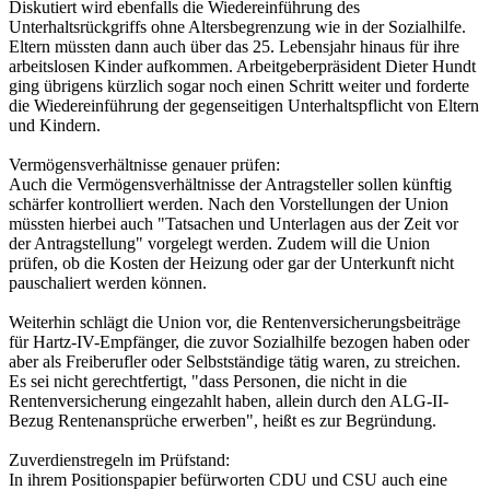
Diskutiert wird ebenfalls die Wiedereinführung des
Unterhaltsrückgriffs ohne Altersbegrenzung wie in der Sozialhilfe.
Eltern müssten dann auch über das 25. Lebensjahr hinaus für ihre
arbeitslosen Kinder aufkommen. Arbeitgeberpräsident Dieter Hundt
ging übrigens kürzlich sogar noch einen Schritt weiter und forderte
die Wiedereinführung der gegenseitigen Unterhaltspflicht von Eltern
und Kindern.
Vermögensverhältnisse genauer prüfen:
Auch die Vermögensverhältnisse der Antragsteller sollen künftig
schärfer kontrolliert werden. Nach den Vorstellungen der Union
müssten hierbei auch "Tatsachen und Unterlagen aus der Zeit vor
der Antragstellung" vorgelegt werden. Zudem will die Union
prüfen, ob die Kosten der Heizung oder gar der Unterkunft nicht
pauschaliert werden können.
Weiterhin schlägt die Union vor, die Rentenversicherungsbeiträge
für Hartz-IV-Empfänger, die zuvor Sozialhilfe bezogen haben oder
aber als Freiberufler oder Selbstständige tätig waren, zu streichen.
Es sei nicht gerechtfertigt, "dass Personen, die nicht in die
Rentenversicherung eingezahlt haben, allein durch den ALG-II-
Bezug Rentenansprüche erwerben", heißt es zur Begründung.
Zuverdienstregeln im Prüfstand:
In ihrem Positionspapier befürworten CDU und CSU auch eine