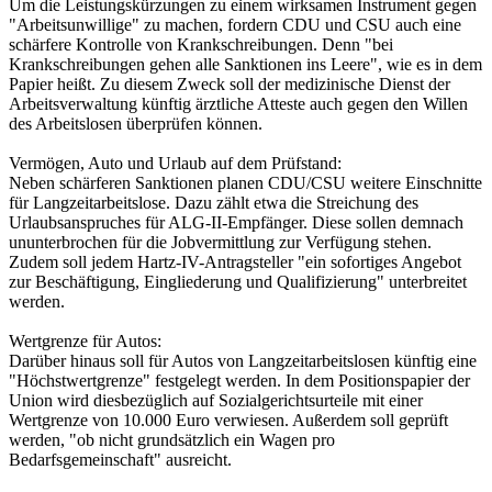
Um die Leistungskürzungen zu einem wirksamen Instrument gegen
"Arbeitsunwillige" zu machen, fordern CDU und CSU auch eine
schärfere Kontrolle von Krankschreibungen. Denn "bei
Krankschreibungen gehen alle Sanktionen ins Leere", wie es in dem
Papier heißt. Zu diesem Zweck soll der medizinische Dienst der
Arbeitsverwaltung künftig ärztliche Atteste auch gegen den Willen
des Arbeitslosen überprüfen können.
Vermögen, Auto und Urlaub auf dem Prüfstand:
Neben schärferen Sanktionen planen CDU/CSU weitere Einschnitte
für Langzeitarbeitslose. Dazu zählt etwa die Streichung des
Urlaubsanspruches für ALG-II-Empfänger. Diese sollen demnach
ununterbrochen für die Jobvermittlung zur Verfügung stehen.
Zudem soll jedem Hartz-IV-Antragsteller "ein sofortiges Angebot
zur Beschäftigung, Eingliederung und Qualifizierung" unterbreitet
werden.
Wertgrenze für Autos:
Darüber hinaus soll für Autos von Langzeitarbeitslosen künftig eine
"Höchstwertgrenze" festgelegt werden. In dem Positionspapier der
Union wird diesbezüglich auf Sozialgerichtsurteile mit einer
Wertgrenze von 10.000 Euro verwiesen. Außerdem soll geprüft
werden, "ob nicht grundsätzlich ein Wagen pro
Bedarfsgemeinschaft" ausreicht.