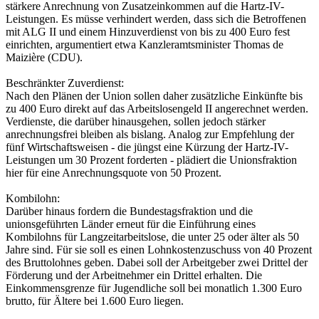
stärkere Anrechnung von Zusatzeinkommen auf die Hartz-IV-
Leistungen. Es müsse verhindert werden, dass sich die Betroffenen
mit ALG II und einem Hinzuverdienst von bis zu 400 Euro fest
einrichten, argumentiert etwa Kanzleramtsminister Thomas de
Maizière (CDU).
Beschränkter Zuverdienst:
Nach den Plänen der Union sollen daher zusätzliche Einkünfte bis
zu 400 Euro direkt auf das Arbeitslosengeld II angerechnet werden.
Verdienste, die darüber hinausgehen, sollen jedoch stärker
anrechnungsfrei bleiben als bislang. Analog zur Empfehlung der
fünf Wirtschaftsweisen - die jüngst eine Kürzung der Hartz-IV-
Leistungen um 30 Prozent forderten - plädiert die Unionsfraktion
hier für eine Anrechnungsquote von 50 Prozent.
Kombilohn:
Darüber hinaus fordern die Bundestagsfraktion und die
unionsgeführten Länder erneut für die Einführung eines
Kombilohns für Langzeitarbeitslose, die unter 25 oder älter als 50
Jahre sind. Für sie soll es einen Lohnkostenzuschuss von 40 Prozent
des Bruttolohnes geben. Dabei soll der Arbeitgeber zwei Drittel der
Förderung und der Arbeitnehmer ein Drittel erhalten. Die
Einkommensgrenze für Jugendliche soll bei monatlich 1.300 Euro
brutto, für Ältere bei 1.600 Euro liegen.