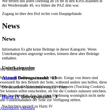
Wir treffen uns jeden Dienstag ab 18 Ihr in den KISS-Räumen in
der Werderstraße 49, wo früher die PAZ drin war.
Zugang ist über den Hof rechts vom Hauptgebäude.
News
News
Information
Es gibt keine Beiträge in dieser Kategorie. Wenn
Unterkategorien angezeigt werden, können diese aber Beiträge
enthalten.
Unterkategorien
Wir benutzen Cookies
Aktuell
Beitragsanzahl: 13
Wir nutzen Cookies auf unserer Website. Einige von ihnen sind
essenziell für den Betrieb der Seite, während andere uns helfen, diese
Website und die Nutzererfahrung zu verbessern (Tracking Cookies).
Die aktuellen Nachrichten vom EIP-Team
Sie können selbst entscheiden, ob Sie die Cookies zulassen möchten.
Bitte beachten Sie, dass bei einer Ablehnung womöglich nicht mehr
Hartz IV
Beitragsanzahl: 3
alle Funktionalitäten der Seite zur Verfügung stehen.
Nachrichten speziell zu Hartz IV
Akzeptieren
Ablehnen