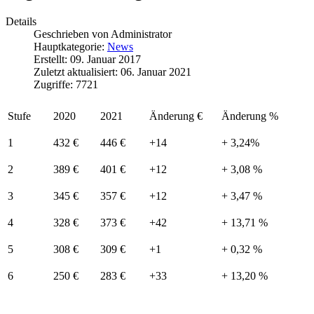
Details
Geschrieben von
Administrator
Hauptkategorie:
News
Erstellt: 09. Januar 2017
Zuletzt aktualisiert: 06. Januar 2021
Zugriffe: 7721
Stufe
2020
2021
Änderung €
Änderung %
1
432 €
446 €
+14
+ 3,24%
2
389 €
401 €
+12
+ 3,08 %
3
345 €
357 €
+12
+ 3,47 %
4
328 €
373 €
+42
+ 13,71 %
5
308 €
309 €
+1
+ 0,32 %
6
250 €
283 €
+33
+ 13,20 %