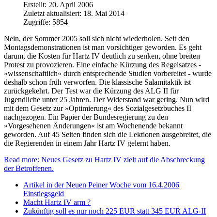
Erstellt: 20. April 2006
Zuletzt aktualisiert: 18. Mai 2014
Zugriffe: 5854
Nein, der Sommer 2005 soll sich nicht wiederholen. Seit den
Montagsdemonstrationen ist man vorsichtiger geworden. Es geht
darum, die Kosten für Hartz IV deutlich zu senken, ohne breiten
Protest zu provozieren. Eine einfache Kürzung des Regelsatzes -
»wissenschaftlich« durch entsprechende Studien vorbereitet - wurde
deshalb schon früh verworfen. Die klassische Salamitaktik ist
zurückgekehrt. Der Test war die Kürzung des ALG II für
Jugendliche unter 25 Jahren. Der Widerstand war gering. Nun wird
mit dem Gesetz zur »Optimierung« des Sozialgesetzbuches II
nachgezogen. Ein Papier der Bundesregierung zu den
»Vorgesehenen Änderungen« ist am Wochenende bekannt
geworden. Auf 45 Seiten finden sich die Lektionen ausgebreitet, die
die Regierenden in einem Jahr Hartz IV gelernt haben.
Read more: Neues Gesetz zu Hartz IV zielt auf die Abschreckung
der Betroffenen.
Artikel in der Neuen Peiner Woche vom 16.4.2006
Einstiegsgeld
Macht Hartz IV arm ?
Zukünftig soll es nur noch 225 EUR statt 345 EUR ALG-II