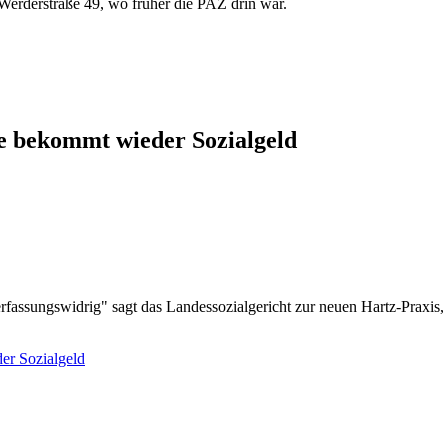
Werderstraße 49, wo früher die PAZ drin war.
ge bekommt wieder Sozialgeld
erfassungswidrig" sagt das Landessozialgericht zur neuen Hartz-Praxis
er Sozialgeld