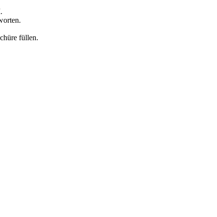
.
worten.
schüre füllen.